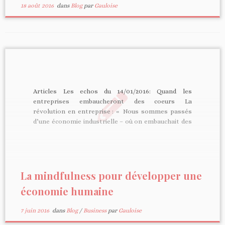
18 août 2016
dans
Blog
par
Gauloise
Articles Les echos du 14/01/2016: Quand les
entreprises embaucheront des coeurs La
révolution en entreprise : « Nous sommes passés
d’une économie industrielle – où on embauchait des
bras – à une économie de la connaissance – où on
embauchait des têtes – et maintenant une
économie humaine – où on […]
La mindfulness pour développer une
économie humaine
7 juin 2016
dans
Blog
/
Business
par
Gauloise